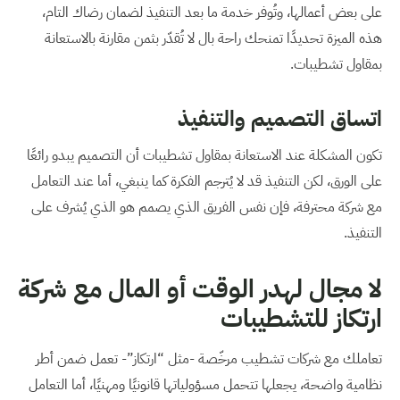
على بعض أعمالها، وتُوفر خدمة ما بعد التنفيذ لضمان رضاك التام،
هذه الميزة تحديدًا تمنحك راحة بال لا تُقدّر بثمن مقارنة بالاستعانة
بمقاول تشطيبات.
اتساق التصميم والتنفيذ
تكون المشكلة عند الاستعانة بمقاول تشطيبات أن التصميم يبدو رائعًا
على الورق، لكن التنفيذ قد لا يُترجم الفكرة كما ينبغي، أما عند التعامل
مع شركة محترفة، فإن نفس الفريق الذي يصمم هو الذي يُشرف على
التنفيذ.
لا مجال لهدر الوقت أو المال مع شركة
ارتكاز للتشطيبات
تعاملك مع شركات تشطيب مرخّصة -مثل “ارتكاز”- تعمل ضمن أطر
نظامية واضحة، يجعلها تتحمل مسؤولياتها قانونيًا ومهنيًا، أما التعامل