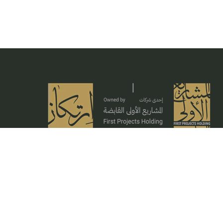
تحظى شركة ارتكاز بمعايير فريدة وخبرات عميقة تستلهم
منها رؤيتها الراسخة لتقديم خدمات إنشائية معمارية
وهندسية تتسم بدرجات جودة عالية في الإتقان