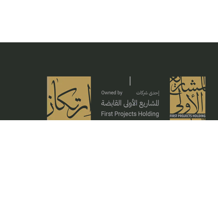
تحظى شركة ارتكاز بمعايير فريدة وخبرات عميقة تستلهم
منها رؤيتها الراسخة لتقديم خدمات إنشائية معمارية
وهندسية تتسم بدرجات جودة عالية في الإتقان
الشركات الشقيقة